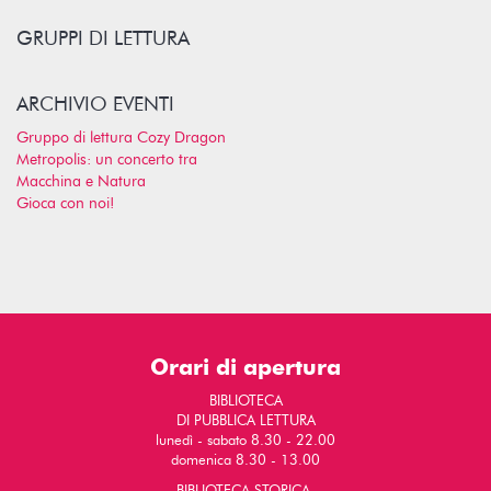
GRUPPI DI LETTURA
ARCHIVIO EVENTI
Gruppo di lettura Cozy Dragon
Metropolis: un concerto tra
Macchina e Natura
Gioca con noi!
Orari di apertura
BIBLIOTECA
DI PUBBLICA LETTURA
lunedì - sabato 8.30 - 22.00
domenica 8.30 - 13.00