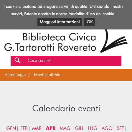
Biblioteca
I cookie ci aiutano ad erogare servizi di qualità. Utilizzando i nostri
Toggl
Rovereto
navig
servizi, l'utente accetta le nostre modalità d'uso dei cookie.
EVENTI E ATTIVITÀ
PATRIMONIO E RISORSE
Maggiori informazioni
OK
Cosa cerchi?
Home page
Eventi e attività
Calendario eventi
GEN
FEB
MAR
APR
MAG
GIU
LUG
AGO
SET