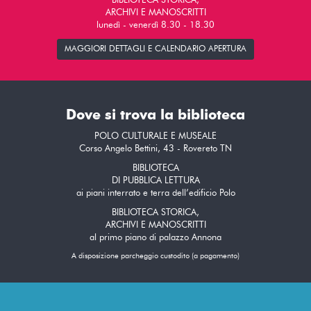
BIBLIOTECA STORICA,
ARCHIVI E MANOSCRITTI
lunedì - venerdì 8.30 - 18.30
MAGGIORI DETTAGLI E CALENDARIO APERTURA
Dove si trova la biblioteca
POLO CULTURALE E MUSEALE
Corso Angelo Bettini, 43 - Rovereto TN
BIBLIOTECA
DI PUBBLICA LETTURA
ai piani interrato e terra dell’edificio Polo
BIBLIOTECA STORICA,
ARCHIVI E MANOSCRITTI
al primo piano di palazzo Annona
A disposizione parcheggio custodito (a pagamento)