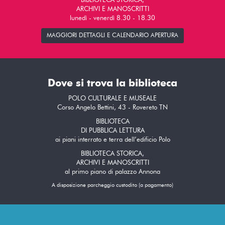
BIBLIOTECA STORICA,
ARCHIVI E MANOSCRITTI
lunedì - venerdì 8.30 - 18.30
MAGGIORI DETTAGLI E CALENDARIO APERTURA
Dove si trova la biblioteca
POLO CULTURALE E MUSEALE
Corso Angelo Bettini, 43 - Rovereto TN
BIBLIOTECA
DI PUBBLICA LETTURA
ai piani interrato e terra dell’edificio Polo
BIBLIOTECA STORICA,
ARCHIVI E MANOSCRITTI
al primo piano di palazzo Annona
A disposizione parcheggio custodito (a pagamento)