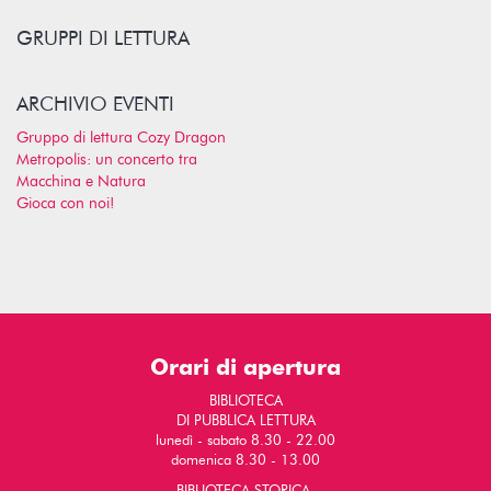
GRUPPI DI LETTURA
ARCHIVIO EVENTI
Gruppo di lettura Cozy Dragon
Metropolis: un concerto tra
Macchina e Natura
Gioca con noi!
Orari di apertura
BIBLIOTECA
DI PUBBLICA LETTURA
lunedì - sabato 8.30 - 22.00
domenica 8.30 - 13.00