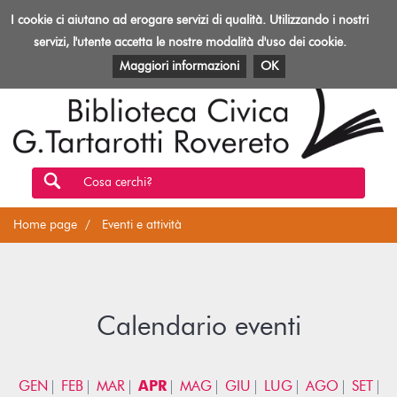
Biblioteca
I cookie ci aiutano ad erogare servizi di qualità. Utilizzando i nostri
Toggl
Rovereto
navig
servizi, l'utente accetta le nostre modalità d'uso dei cookie.
EVENTI E ATTIVITÀ
PATRIMONIO E RISORSE
Maggiori informazioni
OK
Cosa cerchi?
Home page
Eventi e attività
Calendario eventi
GEN
FEB
MAR
APR
MAG
GIU
LUG
AGO
SET