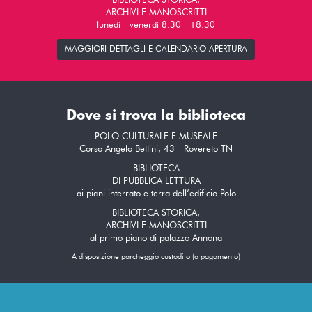
BIBLIOTECA STORICA,
ARCHIVI E MANOSCRITTI
lunedì - venerdì 8.30 - 18.30
MAGGIORI DETTAGLI E CALENDARIO APERTURA
Dove si trova la biblioteca
POLO CULTURALE E MUSEALE
Corso Angelo Bettini, 43 - Rovereto TN
BIBLIOTECA
DI PUBBLICA LETTURA
ai piani interrato e terra dell’edificio Polo
BIBLIOTECA STORICA,
ARCHIVI E MANOSCRITTI
al primo piano di palazzo Annona
A disposizione parcheggio custodito (a pagamento)