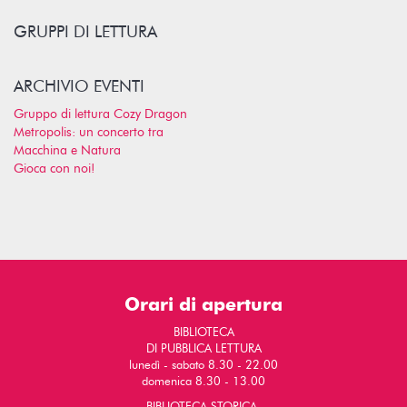
GRUPPI DI LETTURA
ARCHIVIO EVENTI
Gruppo di lettura Cozy Dragon
Metropolis: un concerto tra
Macchina e Natura
Gioca con noi!
Orari di apertura
BIBLIOTECA
DI PUBBLICA LETTURA
lunedì - sabato 8.30 - 22.00
domenica 8.30 - 13.00