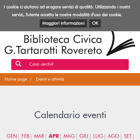
Biblioteca
I cookie ci aiutano ad erogare servizi di qualità. Utilizzando i nostri
Toggl
Rovereto
navig
servizi, l'utente accetta le nostre modalità d'uso dei cookie.
EVENTI E ATTIVITÀ
PATRIMONIO E RISORSE
Maggiori informazioni
OK
Cosa cerchi?
Home page
Eventi e attività
Calendario eventi
GEN
FEB
MAR
APR
MAG
GIU
LUG
AGO
SET