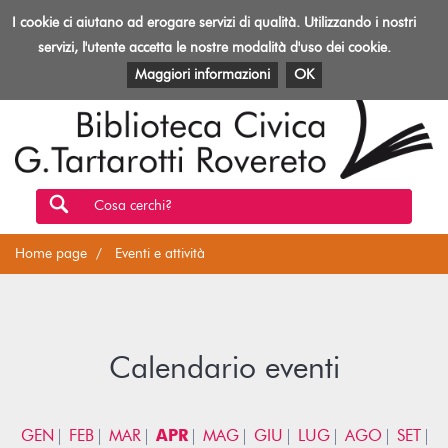
Biblioteca
I cookie ci aiutano ad erogare servizi di qualità. Utilizzando i nostri
Toggl
Rovereto
navig
servizi, l'utente accetta le nostre modalità d'uso dei cookie.
EVENTI E ATTIVITÀ
PATRIMONIO E RISORSE
Maggiori informazioni
OK
Cosa cerchi?
Home page
Eventi e attività
Calendario eventi
GEN
FEB
MAR
APR
MAG
GIU
LUG
AGO
SET