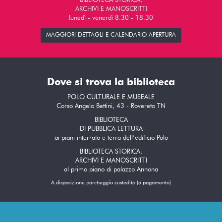
BIBLIOTECA STORICA,
ARCHIVI E MANOSCRITTI
lunedì - venerdì 8.30 - 18.30
MAGGIORI DETTAGLI E CALENDARIO APERTURA
Dove si trova la biblioteca
POLO CULTURALE E MUSEALE
Corso Angelo Bettini, 43 - Rovereto TN
BIBLIOTECA
DI PUBBLICA LETTURA
ai piani interrato e terra dell’edificio Polo
BIBLIOTECA STORICA,
ARCHIVI E MANOSCRITTI
al primo piano di palazzo Annona
A disposizione parcheggio custodito (a pagamento)