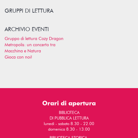
GRUPPI DI LETTURA
ARCHIVIO EVENTI
Gruppo di lettura Cozy Dragon
Metropolis: un concerto tra
Macchina e Natura
Gioca con noi!
Orari di apertura
BIBLIOTECA
DI PUBBLICA LETTURA
lunedì - sabato 8.30 - 22.00
domenica 8.30 - 13.00