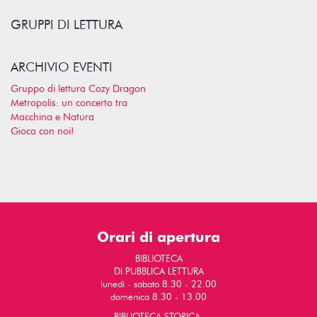
GRUPPI DI LETTURA
ARCHIVIO EVENTI
Gruppo di lettura Cozy Dragon
Metropolis: un concerto tra
Macchina e Natura
Gioca con noi!
Orari di apertura
BIBLIOTECA
DI PUBBLICA LETTURA
lunedì - sabato 8.30 - 22.00
domenica 8.30 - 13.00