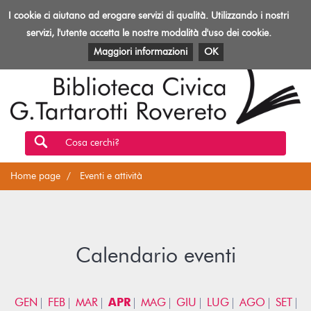
Biblioteca
I cookie ci aiutano ad erogare servizi di qualità. Utilizzando i nostri
Toggl
Rovereto
navig
servizi, l'utente accetta le nostre modalità d'uso dei cookie.
EVENTI E ATTIVITÀ
PATRIMONIO E RISORSE
Maggiori informazioni
OK
Cosa cerchi?
Home page
Eventi e attività
Calendario eventi
GEN
FEB
MAR
APR
MAG
GIU
LUG
AGO
SET