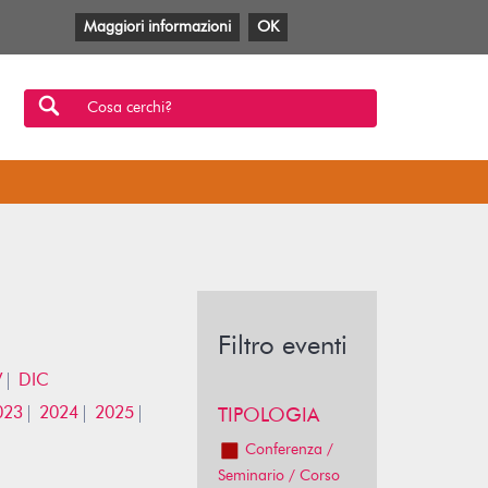
Maggiori informazioni
OK
Facebook
Twitter
YouTube
Anobii
SBT
Mlol
Cosa cerchi?
Filtro eventi
V
DIC
023
2024
2025
TIPOLOGIA
Conferenza /
Seminario / Corso