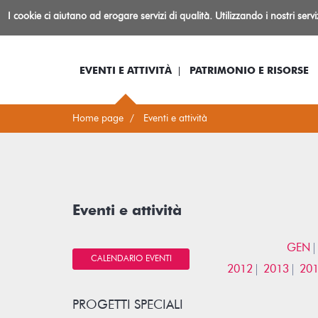
Biblioteca
I cookie ci aiutano ad erogare servizi di qualità. Utilizzando i nostri serv
Io sono...
Log-in
Inform
Rovereto
EVENTI E ATTIVITÀ
PATRIMONIO E RISORSE
Home page
Eventi e attività
Eventi e attività
GEN
CALENDARIO EVENTI
2012
2013
20
PROGETTI SPECIALI