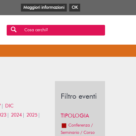
Maggiori informazioni
OK
Facebook
Twitter
YouTube
Anobii
SBT
Mlol
Cosa cerchi?
Filtro eventi
V
DIC
023
2024
2025
TIPOLOGIA
Conferenza /
Seminario / Corso