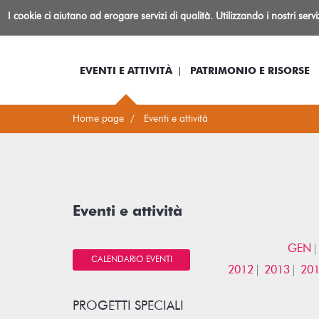
Biblioteca
I cookie ci aiutano ad erogare servizi di qualità. Utilizzando i nostri serv
Io sono...
Log-in
Inform
Rovereto
EVENTI E ATTIVITÀ
PATRIMONIO E RISORSE
Home page
Eventi e attività
Eventi e attività
GEN
CALENDARIO EVENTI
2012
2013
20
PROGETTI SPECIALI