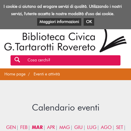
Biblioteca
I cookie ci aiutano ad erogare servizi di qualità. Utilizzando i nostri
Toggl
Rovereto
navig
servizi, l'utente accetta le nostre modalità d'uso dei cookie.
EVENTI E ATTIVITÀ
PATRIMONIO E RISORSE
Maggiori informazioni
OK
Cosa cerchi?
Home page
Eventi e attività
Calendario eventi
GEN
FEB
MAR
APR
MAG
GIU
LUG
AGO
SET