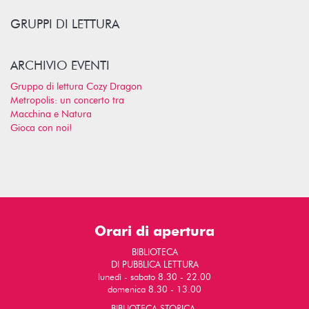
GRUPPI DI LETTURA
ARCHIVIO EVENTI
Gruppo di lettura Cozy Dragon
Metropolis: un concerto tra
Macchina e Natura
Gioca con noi!
Orari di apertura
BIBLIOTECA
DI PUBBLICA LETTURA
lunedì - sabato 8.30 - 22.00
domenica 8.30 - 13.00