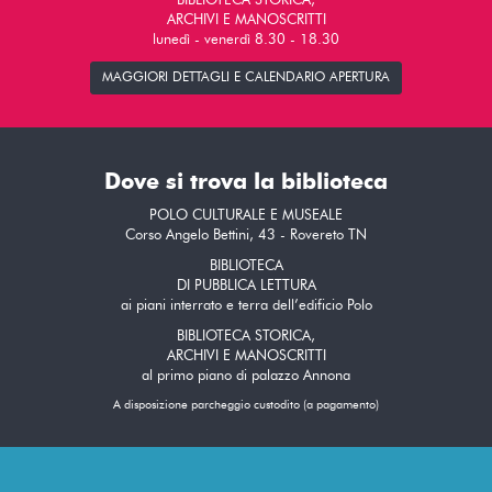
BIBLIOTECA STORICA,
ARCHIVI E MANOSCRITTI
lunedì - venerdì 8.30 - 18.30
MAGGIORI DETTAGLI E CALENDARIO APERTURA
Dove si trova la biblioteca
POLO CULTURALE E MUSEALE
Corso Angelo Bettini, 43 - Rovereto TN
BIBLIOTECA
DI PUBBLICA LETTURA
ai piani interrato e terra dell’edificio Polo
BIBLIOTECA STORICA,
ARCHIVI E MANOSCRITTI
al primo piano di palazzo Annona
A disposizione parcheggio custodito (a pagamento)