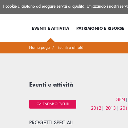
Biblioteca
I cookie ci aiutano ad erogare servizi di qualità. Utilizzando i nostri serv
Io sono...
Log-in
Inform
Rovereto
EVENTI E ATTIVITÀ
PATRIMONIO E RISORSE
Home page
Eventi e attività
Eventi e attività
GEN
CALENDARIO EVENTI
2012
2013
201
PROGETTI SPECIALI