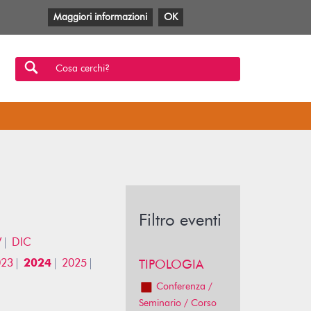
Maggiori informazioni
OK
Facebook
Twitter
YouTube
Anobii
SBT
Mlol
Cosa cerchi?
Filtro eventi
V
DIC
023
2024
2025
TIPOLOGIA
Conferenza /
Seminario / Corso