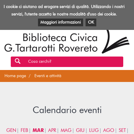
Biblioteca
I cookie ci aiutano ad erogare servizi di qualità. Utilizzando i nostri
Toggl
Rovereto
navig
servizi, l'utente accetta le nostre modalità d'uso dei cookie.
EVENTI E ATTIVITÀ
PATRIMONIO E RISORSE
Maggiori informazioni
OK
Cosa cerchi?
Home page
Eventi e attività
Calendario eventi
GEN
FEB
MAR
APR
MAG
GIU
LUG
AGO
SET