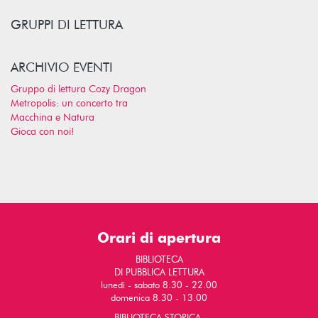
GRUPPI DI LETTURA
ARCHIVIO EVENTI
Gruppo di lettura Cozy Dragon
Metropolis: un concerto tra
Macchina e Natura
Gioca con noi!
Orari di apertura
BIBLIOTECA
DI PUBBLICA LETTURA
lunedì - sabato 8.30 - 22.00
domenica 8.30 - 13.00