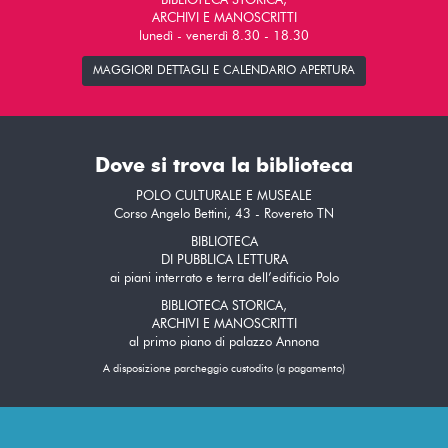
BIBLIOTECA STORICA,
ARCHIVI E MANOSCRITTI
lunedì - venerdì 8.30 - 18.30
MAGGIORI DETTAGLI E CALENDARIO APERTURA
Dove si trova la biblioteca
POLO CULTURALE E MUSEALE
Corso Angelo Bettini, 43 - Rovereto TN
BIBLIOTECA
DI PUBBLICA LETTURA
ai piani interrato e terra dell’edificio Polo
BIBLIOTECA STORICA,
ARCHIVI E MANOSCRITTI
al primo piano di palazzo Annona
A disposizione parcheggio custodito (a pagamento)