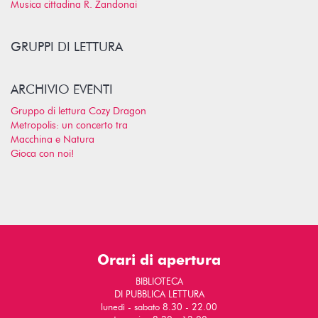
Musica cittadina R. Zandonai
GRUPPI DI LETTURA
ARCHIVIO EVENTI
Gruppo di lettura Cozy Dragon
Metropolis: un concerto tra
Macchina e Natura
Gioca con noi!
Orari di apertura
BIBLIOTECA
DI PUBBLICA LETTURA
lunedì - sabato 8.30 - 22.00