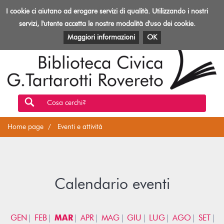
Biblioteca
I cookie ci aiutano ad erogare servizi di qualità. Utilizzando i nostri
Toggl
Rovereto
navig
servizi, l'utente accetta le nostre modalità d'uso dei cookie.
EVENTI E ATTIVITÀ
PATRIMONIO E RISORSE
Maggiori informazioni
OK
Cosa cerchi?
Home page
Eventi e attività
Calendario eventi
GEN
FEB
MAR
APR
MAG
GIU
LUG
AGO
SET