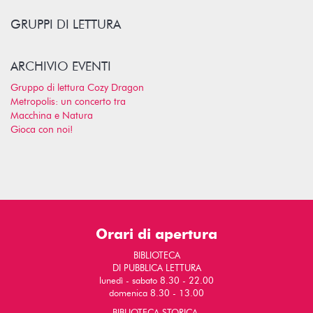
GRUPPI DI LETTURA
ARCHIVIO EVENTI
Gruppo di lettura Cozy Dragon
Metropolis: un concerto tra
Macchina e Natura
Gioca con noi!
Orari di apertura
BIBLIOTECA
DI PUBBLICA LETTURA
lunedì - sabato 8.30 - 22.00
domenica 8.30 - 13.00