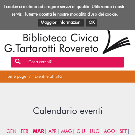
Biblioteca
I cookie ci aiutano ad erogare servizi di qualità. Utilizzando i nostri
Toggl
Rovereto
navig
servizi, l'utente accetta le nostre modalità d'uso dei cookie.
EVENTI E ATTIVITÀ
PATRIMONIO E RISORSE
Maggiori informazioni
OK
Cosa cerchi?
Home page
Eventi e attività
Calendario eventi
GEN
FEB
MAR
APR
MAG
GIU
LUG
AGO
SET