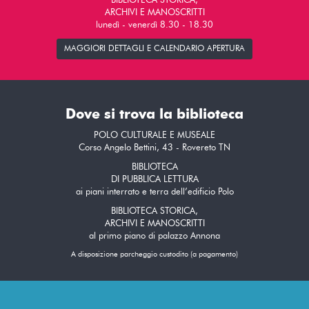
BIBLIOTECA STORICA,
ARCHIVI E MANOSCRITTI
lunedì - venerdì 8.30 - 18.30
MAGGIORI DETTAGLI E CALENDARIO APERTURA
Dove si trova la biblioteca
POLO CULTURALE E MUSEALE
Corso Angelo Bettini, 43 - Rovereto TN
BIBLIOTECA
DI PUBBLICA LETTURA
ai piani interrato e terra dell’edificio Polo
BIBLIOTECA STORICA,
ARCHIVI E MANOSCRITTI
al primo piano di palazzo Annona
A disposizione parcheggio custodito (a pagamento)