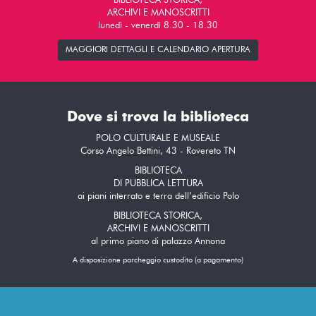
BIBLIOTECA STORICA,
ARCHIVI E MANOSCRITTI
lunedì - venerdì 8.30 - 18.30
MAGGIORI DETTAGLI E CALENDARIO APERTURA
Dove si trova la biblioteca
POLO CULTURALE E MUSEALE
Corso Angelo Bettini, 43 - Rovereto TN
BIBLIOTECA
DI PUBBLICA LETTURA
ai piani interrato e terra dell’edificio Polo
BIBLIOTECA STORICA,
ARCHIVI E MANOSCRITTI
al primo piano di palazzo Annona
A disposizione parcheggio custodito (a pagamento)