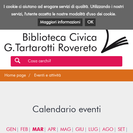
Biblioteca
I cookie ci aiutano ad erogare servizi di qualità. Utilizzando i nostri
Toggl
Rovereto
navig
servizi, l'utente accetta le nostre modalità d'uso dei cookie.
EVENTI E ATTIVITÀ
PATRIMONIO E RISORSE
Maggiori informazioni
OK
Cosa cerchi?
Home page
Eventi e attività
Calendario eventi
GEN
FEB
MAR
APR
MAG
GIU
LUG
AGO
SET