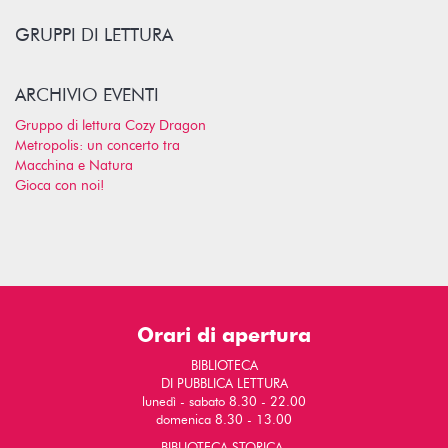
GRUPPI DI LETTURA
ARCHIVIO EVENTI
Gruppo di lettura Cozy Dragon
Metropolis: un concerto tra
Macchina e Natura
Gioca con noi!
Orari di apertura
BIBLIOTECA
DI PUBBLICA LETTURA
lunedì - sabato 8.30 - 22.00
domenica 8.30 - 13.00