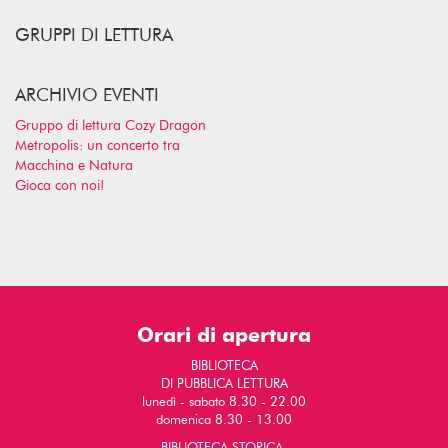
GRUPPI DI LETTURA
ARCHIVIO EVENTI
Gruppo di lettura Cozy Dragon
Metropolis: un concerto tra
Macchina e Natura
Gioca con noi!
Orari di apertura
BIBLIOTECA
DI PUBBLICA LETTURA
lunedì - sabato 8.30 - 22.00
domenica 8.30 - 13.00