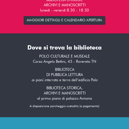
BIBLIOTECA STORICA,
ARCHIVI E MANOSCRITTI
lunedì - venerdì 8.30 - 18.30
MAGGIORI DETTAGLI E CALENDARIO APERTURA
Dove si trova la biblioteca
POLO CULTURALE E MUSEALE
Corso Angelo Bettini, 43 - Rovereto TN
BIBLIOTECA
DI PUBBLICA LETTURA
ai piani interrato e terra dell’edificio Polo
BIBLIOTECA STORICA,
ARCHIVI E MANOSCRITTI
al primo piano di palazzo Annona
A disposizione parcheggio custodito (a pagamento)