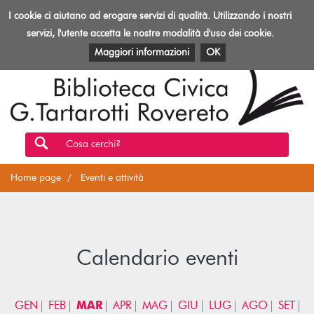
Biblioteca
I cookie ci aiutano ad erogare servizi di qualità. Utilizzando i nostri
Toggl
Rovereto
navig
servizi, l'utente accetta le nostre modalità d'uso dei cookie.
EVENTI E ATTIVITÀ
PATRIMONIO E RISORSE
Maggiori informazioni
OK
Cosa cerchi?
Home page
Eventi e attività
Calendario eventi
GEN
FEB
MAR
APR
MAG
GIU
LUG
AGO
SET