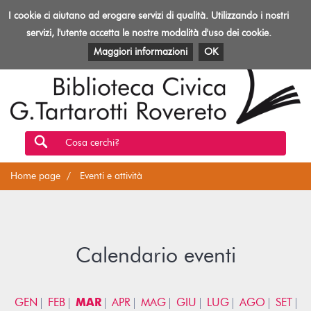
Biblioteca
I cookie ci aiutano ad erogare servizi di qualità. Utilizzando i nostri
Toggl
Rovereto
navig
servizi, l'utente accetta le nostre modalità d'uso dei cookie.
EVENTI E ATTIVITÀ
PATRIMONIO E RISORSE
Maggiori informazioni
OK
Cosa cerchi?
Home page
Eventi e attività
Calendario eventi
GEN
FEB
MAR
APR
MAG
GIU
LUG
AGO
SET