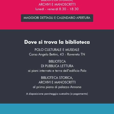
BIBLIOTECA STORICA,
ARCHIVI E MANOSCRITTI
lunedì - venerdì 8.30 - 18.30
MAGGIORI DETTAGLI E CALENDARIO APERTURA
Dove si trova la biblioteca
POLO CULTURALE E MUSEALE
Corso Angelo Bettini, 43 - Rovereto TN
BIBLIOTECA
DI PUBBLICA LETTURA
ai piani interrato e terra dell’edificio Polo
BIBLIOTECA STORICA,
ARCHIVI E MANOSCRITTI
al primo piano di palazzo Annona
A disposizione parcheggio custodito (a pagamento)