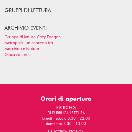
GRUPPI DI LETTURA
ARCHIVIO EVENTI
Gruppo di lettura Cozy Dragon
Metropolis: un concerto tra
Macchina e Natura
Gioca con noi!
Orari di apertura
BIBLIOTECA
DI PUBBLICA LETTURA
lunedì - sabato 8.30 - 22.00
domenica 8.30 - 13.00