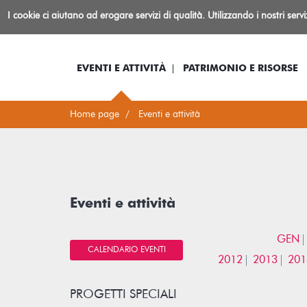
Biblioteca
I cookie ci aiutano ad erogare servizi di qualità. Utilizzando i nostri serv
Io sono...
Log-in
Inform
Rovereto
EVENTI E ATTIVITÀ
PATRIMONIO E RISORSE
Home page
Eventi e attività
Eventi e attività
GEN
CALENDARIO EVENTI
2012
2013
201
PROGETTI SPECIALI