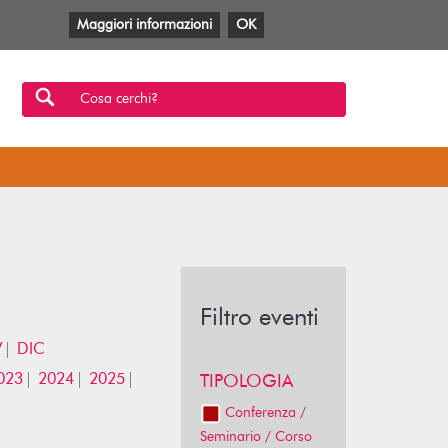
Maggiori informazioni
OK
Facebook
Twitter
YouTube
Anobii
SBT
Mlol
Cosa cerchi?
Filtro eventi
V
DIC
023
2024
2025
TIPOLOGIA
Conferenza /
Seminario / Corso