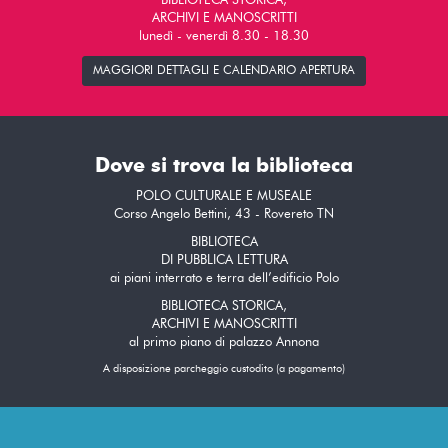
BIBLIOTECA STORICA,
ARCHIVI E MANOSCRITTI
lunedì - venerdì 8.30 - 18.30
MAGGIORI DETTAGLI E CALENDARIO APERTURA
Dove si trova la biblioteca
POLO CULTURALE E MUSEALE
Corso Angelo Bettini, 43 - Rovereto TN
BIBLIOTECA
DI PUBBLICA LETTURA
ai piani interrato e terra dell’edificio Polo
BIBLIOTECA STORICA,
ARCHIVI E MANOSCRITTI
al primo piano di palazzo Annona
A disposizione parcheggio custodito (a pagamento)