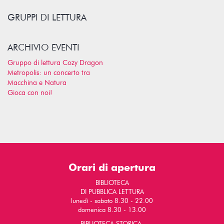
GRUPPI DI LETTURA
ARCHIVIO EVENTI
Gruppo di lettura Cozy Dragon
Metropolis: un concerto tra
Macchina e Natura
Gioca con noi!
Orari di apertura
BIBLIOTECA
DI PUBBLICA LETTURA
lunedì - sabato 8.30 - 22.00
domenica 8.30 - 13.00