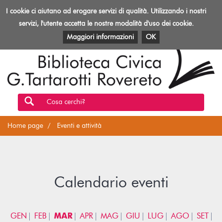
Biblioteca
I cookie ci aiutano ad erogare servizi di qualità. Utilizzando i nostri
Toggl
Rovereto
navig
servizi, l'utente accetta le nostre modalità d'uso dei cookie.
EVENTI E ATTIVITÀ
PATRIMONIO E RISORSE
Maggiori informazioni
OK
Cosa cerchi?
Home page
Eventi e attività
Calendario eventi
GEN
FEB
MAR
APR
MAG
GIU
LUG
AGO
SET