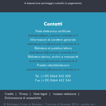
A disposizione parcheggio custodito (a pagamento)
Contatti
Posta elettronica certificata
biblioteca@pec.comune.rovereto.tn.it
Informazioni di carattere generale
bibliotecacivica@comune.rovereto.tn.it
Biblioteca di pubblica lettura
bibliotecario@comune.rovereto.tn.it
Biblioteca storica, archivi e manoscritti
archivistorici@comune.rovereto.tn.it
Prestito interbibliotecario
prestitibiblioteca@comune.rovereto.tn.it
Tel. (+39) 0464 452 500
Fax (+39) 0464 452 344
Credits
Privacy
Note legali
Accesso redazione
Dichiarazione di accessibilità
© Biblioteca Civica di Rovereto / Comune di Rovereto 2014 - partita iva /