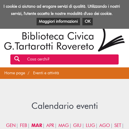
Biblioteca
I cookie ci aiutano ad erogare servizi di qualità. Utilizzando i nostri
Toggl
Rovereto
navig
servizi, l'utente accetta le nostre modalità d'uso dei cookie.
EVENTI E ATTIVITÀ
PATRIMONIO E RISORSE
Maggiori informazioni
OK
Cosa cerchi?
Home page
Eventi e attività
Calendario eventi
GEN
FEB
MAR
APR
MAG
GIU
LUG
AGO
SET