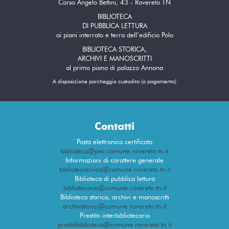
Corso Angelo Bettini, 43 - Rovereto TN
BIBLIOTECA
DI PUBBLICA LETTURA
ai piani interrato e terra dell’edificio Polo
BIBLIOTECA STORICA,
ARCHIVI E MANOSCRITTI
al primo piano di palazzo Annona
A disposizione parcheggio custodito (a pagamento)
Contatti
Posta elettronica certificata
biblioteca@pec.comune.rovereto.tn.it
Informazioni di carattere generale
bibliotecacivica@comune.rovereto.tn.it
Biblioteca di pubblica lettura
bibliotecario@comune.rovereto.tn.it
Biblioteca storica, archivi e manoscritti
archivistorici@comune.rovereto.tn.it
Prestito interbibliotecario
prestitibiblioteca@comune.rovereto.tn.it