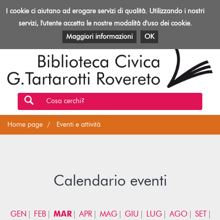
Biblioteca
I cookie ci aiutano ad erogare servizi di qualità. Utilizzando i nostri
Toggl
Rovereto
navig
servizi, l'utente accetta le nostre modalità d'uso dei cookie.
EVENTI E ATTIVITÀ
PATRIMONIO E RISORSE
Maggiori informazioni
OK
Cosa cerchi?
Home page
Eventi e attività
Calendario eventi
GEN
FEB
MAR
APR
MAG
GIU
LUG
AGO
SET