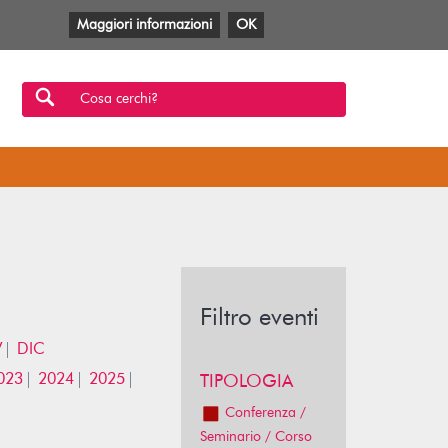
Maggiori informazioni
OK
Facebook
Twitter
YouTube
Anobii
SBT
Mlol
Cosa cerchi?
Filtro eventi
V
DIC
023
2024
2025
TIPOLOGIA
Conferenza /
Seminario / Corso