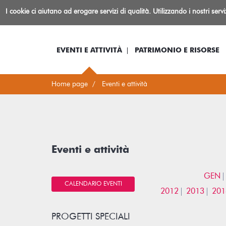
Biblioteca
I cookie ci aiutano ad erogare servizi di qualità. Utilizzando i nostri serv
Io sono...
Log-in
Inform
Rovereto
EVENTI E ATTIVITÀ
PATRIMONIO E RISORSE
Home page
Eventi e attività
Eventi e attività
GEN
CALENDARIO EVENTI
2012
2013
201
PROGETTI SPECIALI