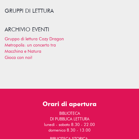
GRUPPI DI LETTURA
ARCHIVIO EVENTI
Gruppo di lettura Cozy Dragon
Metropolis: un concerto tra
Macchina e Natura
Gioca con noi!
Orari di apertura
BIBLIOTECA
DI PUBBLICA LETTURA
lunedì - sabato 8.30 - 22.00
domenica 8.30 - 13.00