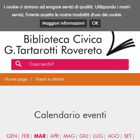
Biblioteca
I cookie ci aiutano ad erogare servizi di qualità. Utilizzando i nostri
Toggl
Rovereto
navig
servizi, l'utente accetta le nostre modalità d'uso dei cookie.
EVENTI E ATTIVITÀ
PATRIMONIO E RISORSE
Maggiori informazioni
OK
Cosa cerchi?
Home page
Eventi e attività
Calendario eventi
GEN
FEB
MAR
APR
MAG
GIU
LUG
AGO
SET