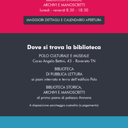
BIBLIOTECA STORICA,
ARCHIVI E MANOSCRITTI
lunedì - venerdì 8.30 - 18.30
MAGGIORI DETTAGLI E CALENDARIO APERTURA
Dove si trova la biblioteca
POLO CULTURALE E MUSEALE
Corso Angelo Bettini, 43 - Rovereto TN
BIBLIOTECA
DI PUBBLICA LETTURA
ai piani interrato e terra dell’edificio Polo
BIBLIOTECA STORICA,
ARCHIVI E MANOSCRITTI
al primo piano di palazzo Annona
A disposizione parcheggio custodito (a pagamento)