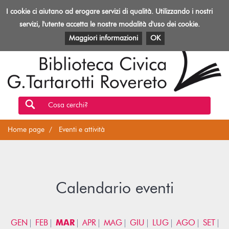
Biblioteca
I cookie ci aiutano ad erogare servizi di qualità. Utilizzando i nostri
Toggl
Rovereto
navig
servizi, l'utente accetta le nostre modalità d'uso dei cookie.
EVENTI E ATTIVITÀ
PATRIMONIO E RISORSE
Maggiori informazioni
OK
Cosa cerchi?
Home page
Eventi e attività
Calendario eventi
GEN
FEB
MAR
APR
MAG
GIU
LUG
AGO
SET