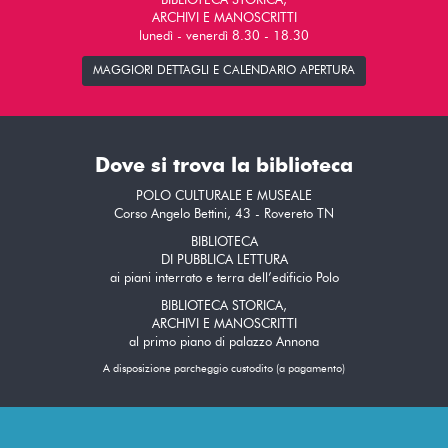
BIBLIOTECA STORICA,
ARCHIVI E MANOSCRITTI
lunedì - venerdì 8.30 - 18.30
MAGGIORI DETTAGLI E CALENDARIO APERTURA
Dove si trova la biblioteca
POLO CULTURALE E MUSEALE
Corso Angelo Bettini, 43 - Rovereto TN
BIBLIOTECA
DI PUBBLICA LETTURA
ai piani interrato e terra dell’edificio Polo
BIBLIOTECA STORICA,
ARCHIVI E MANOSCRITTI
al primo piano di palazzo Annona
A disposizione parcheggio custodito (a pagamento)