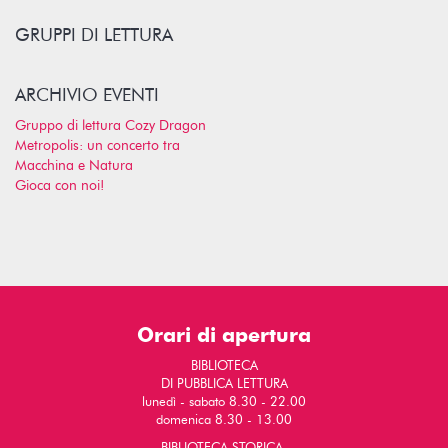
GRUPPI DI LETTURA
ARCHIVIO EVENTI
Gruppo di lettura Cozy Dragon
Metropolis: un concerto tra
Macchina e Natura
Gioca con noi!
Orari di apertura
BIBLIOTECA
DI PUBBLICA LETTURA
lunedì - sabato 8.30 - 22.00
domenica 8.30 - 13.00