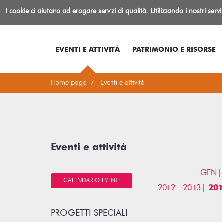
Biblioteca
I cookie ci aiutano ad erogare servizi di qualità. Utilizzando i nostri serv
Io sono...
Log-in
Inform
Rovereto
EVENTI E ATTIVITÀ
PATRIMONIO E RISORSE
Home page
Eventi e attività
Eventi e attività
GEN
CALENDARIO EVENTI
2012
2013
20
PROGETTI SPECIALI