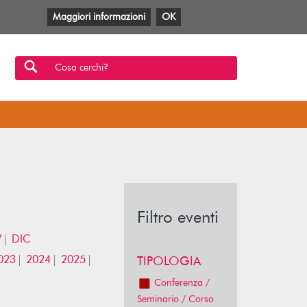
Maggiori informazioni
OK
Facebook
Twitter
YouTube
Anobii
SBT
Mlol
Cosa cerchi?
Filtro eventi
V
DIC
023
2024
2025
TIPOLOGIA
Conferenza /
Seminario / Corso