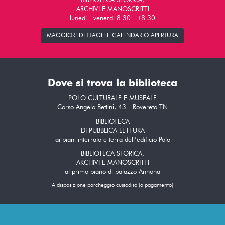
BIBLIOTECA STORICA,
ARCHIVI E MANOSCRITTI
lunedì - venerdì 8.30 - 18.30
MAGGIORI DETTAGLI E CALENDARIO APERTURA
Dove si trova la biblioteca
POLO CULTURALE E MUSEALE
Corso Angelo Bettini, 43 - Rovereto TN
BIBLIOTECA
DI PUBBLICA LETTURA
ai piani interrato e terra dell’edificio Polo
BIBLIOTECA STORICA,
ARCHIVI E MANOSCRITTI
al primo piano di palazzo Annona
A disposizione parcheggio custodito (a pagamento)