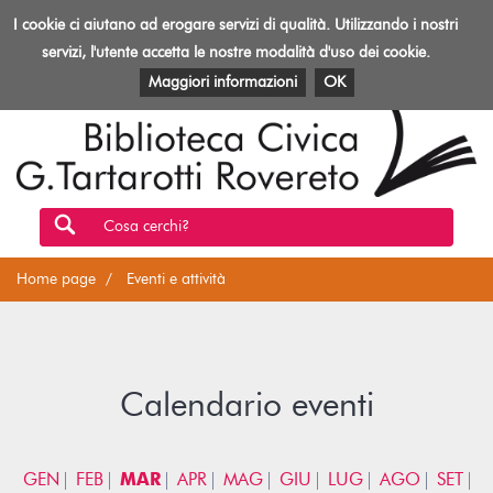
Biblioteca
I cookie ci aiutano ad erogare servizi di qualità. Utilizzando i nostri
Toggl
Rovereto
navig
servizi, l'utente accetta le nostre modalità d'uso dei cookie.
EVENTI E ATTIVITÀ
PATRIMONIO E RISORSE
Maggiori informazioni
OK
Cosa cerchi?
Home page
Eventi e attività
Calendario eventi
GEN
FEB
MAR
APR
MAG
GIU
LUG
AGO
SET