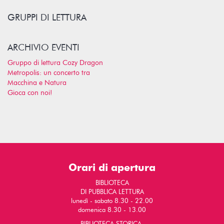
GRUPPI DI LETTURA
ARCHIVIO EVENTI
Gruppo di lettura Cozy Dragon
Metropolis: un concerto tra
Macchina e Natura
Gioca con noi!
Orari di apertura
BIBLIOTECA
DI PUBBLICA LETTURA
lunedì - sabato 8.30 - 22.00
domenica 8.30 - 13.00