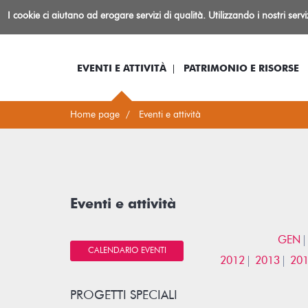
Biblioteca
I cookie ci aiutano ad erogare servizi di qualità. Utilizzando i nostri serv
Io sono...
Log-in
Inform
Rovereto
EVENTI E ATTIVITÀ
PATRIMONIO E RISORSE
Home page
Eventi e attività
Eventi e attività
GEN
CALENDARIO EVENTI
2012
2013
20
PROGETTI SPECIALI