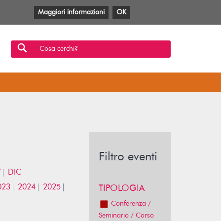
Maggiori informazioni
OK
Facebook
Twitter
YouTube
Anobii
SBT
Mlol
Cosa cerchi?
Filtro eventi
V
DIC
023
2024
2025
TIPOLOGIA
Conferenza /
Seminario / Corso