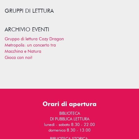
GRUPPI DI LETTURA
ARCHIVIO EVENTI
Gruppo di lettura Cozy Dragon
Metropolis: un concerto tra
Macchina e Natura
Gioca con noi!
Orari di apertura
BIBLIOTECA
DI PUBBLICA LETTURA
lunedì - sabato 8.30 - 22.00
domenica 8.30 - 13.00