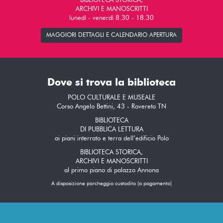
BIBLIOTECA STORICA,
ARCHIVI E MANOSCRITTI
lunedì - venerdì 8.30 - 18.30
MAGGIORI DETTAGLI E CALENDARIO APERTURA
Dove si trova la biblioteca
POLO CULTURALE E MUSEALE
Corso Angelo Bettini, 43 - Rovereto TN
BIBLIOTECA
DI PUBBLICA LETTURA
ai piani interrato e terra dell’edificio Polo
BIBLIOTECA STORICA,
ARCHIVI E MANOSCRITTI
al primo piano di palazzo Annona
A disposizione parcheggio custodito (a pagamento)