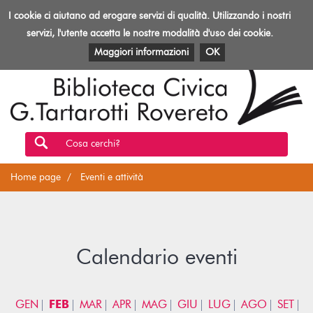
Biblioteca
I cookie ci aiutano ad erogare servizi di qualità. Utilizzando i nostri
Toggl
Rovereto
navig
servizi, l'utente accetta le nostre modalità d'uso dei cookie.
EVENTI E ATTIVITÀ
PATRIMONIO E RISORSE
Maggiori informazioni
OK
Cosa cerchi?
Home page
Eventi e attività
Calendario eventi
GEN
FEB
MAR
APR
MAG
GIU
LUG
AGO
SET