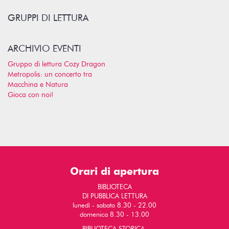
GRUPPI DI LETTURA
ARCHIVIO EVENTI
Gruppo di lettura Cozy Dragon
Metropolis: un concerto tra
Macchina e Natura
Gioca con noi!
Orari di apertura
BIBLIOTECA
DI PUBBLICA LETTURA
lunedì - sabato 8.30 - 22.00
domenica 8.30 - 13.00