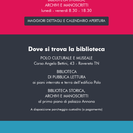
BIBLIOTECA STORICA,
ARCHIVI E MANOSCRITTI
lunedì - venerdì 8.30 - 18.30
MAGGIORI DETTAGLI E CALENDARIO APERTURA
Dove si trova la biblioteca
POLO CULTURALE E MUSEALE
Corso Angelo Bettini, 43 - Rovereto TN
BIBLIOTECA
DI PUBBLICA LETTURA
ai piani interrato e terra dell’edificio Polo
BIBLIOTECA STORICA,
ARCHIVI E MANOSCRITTI
al primo piano di palazzo Annona
A disposizione parcheggio custodito (a pagamento)