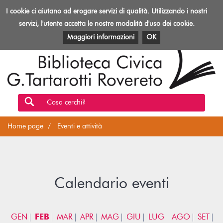
Biblioteca
I cookie ci aiutano ad erogare servizi di qualità. Utilizzando i nostri
Toggl
Rovereto
navig
servizi, l'utente accetta le nostre modalità d'uso dei cookie.
EVENTI E ATTIVITÀ
PATRIMONIO E RISORSE
Maggiori informazioni
OK
Cosa cerchi?
Home page
Eventi e attività
Calendario eventi
GEN
FEB
MAR
APR
MAG
GIU
LUG
AGO
SET