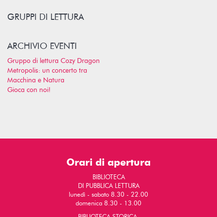
GRUPPI DI LETTURA
ARCHIVIO EVENTI
Gruppo di lettura Cozy Dragon
Metropolis: un concerto tra
Macchina e Natura
Gioca con noi!
Orari di apertura
BIBLIOTECA
DI PUBBLICA LETTURA
lunedì - sabato 8.30 - 22.00
domenica 8.30 - 13.00