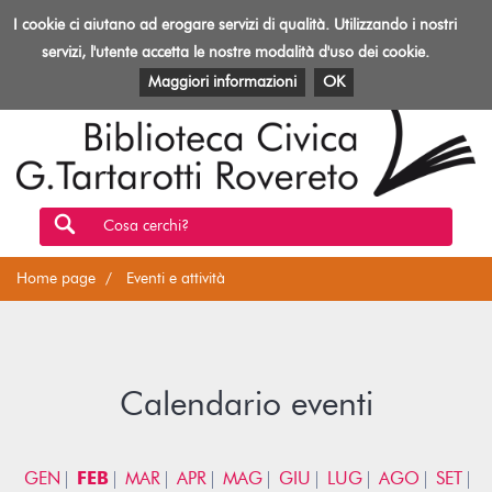
Biblioteca
I cookie ci aiutano ad erogare servizi di qualità. Utilizzando i nostri
Toggl
Rovereto
navig
servizi, l'utente accetta le nostre modalità d'uso dei cookie.
EVENTI E ATTIVITÀ
PATRIMONIO E RISORSE
Maggiori informazioni
OK
Cosa cerchi?
Home page
Eventi e attività
Calendario eventi
GEN
FEB
MAR
APR
MAG
GIU
LUG
AGO
SET