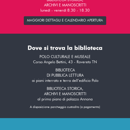
BIBLIOTECA STORICA,
ARCHIVI E MANOSCRITTI
lunedì - venerdì 8.30 - 18.30
MAGGIORI DETTAGLI E CALENDARIO APERTURA
Dove si trova la biblioteca
POLO CULTURALE E MUSEALE
Corso Angelo Bettini, 43 - Rovereto TN
BIBLIOTECA
DI PUBBLICA LETTURA
ai piani interrato e terra dell’edificio Polo
BIBLIOTECA STORICA,
ARCHIVI E MANOSCRITTI
al primo piano di palazzo Annona
A disposizione parcheggio custodito (a pagamento)