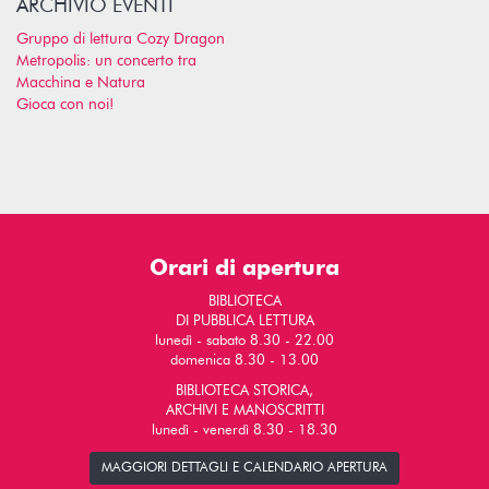
ARCHIVIO EVENTI
Gruppo di lettura Cozy Dragon
Metropolis: un concerto tra
Macchina e Natura
Gioca con noi!
Orari di apertura
BIBLIOTECA
DI PUBBLICA LETTURA
lunedì - sabato 8.30 - 22.00
domenica 8.30 - 13.00
BIBLIOTECA STORICA,
ARCHIVI E MANOSCRITTI
lunedì - venerdì 8.30 - 18.30
MAGGIORI DETTAGLI E CALENDARIO APERTURA