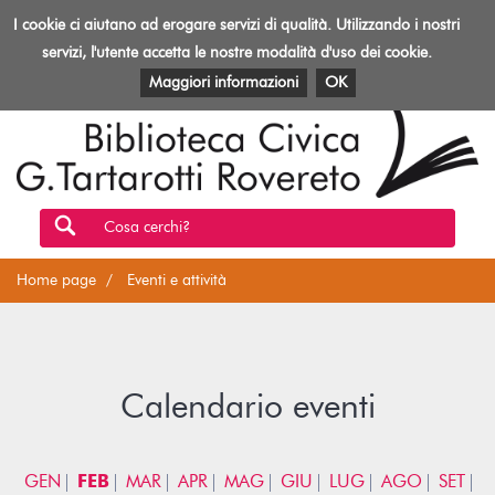
Biblioteca
I cookie ci aiutano ad erogare servizi di qualità. Utilizzando i nostri
Toggl
Rovereto
navig
servizi, l'utente accetta le nostre modalità d'uso dei cookie.
EVENTI E ATTIVITÀ
PATRIMONIO E RISORSE
Maggiori informazioni
OK
Cosa cerchi?
Home page
Eventi e attività
Calendario eventi
GEN
FEB
MAR
APR
MAG
GIU
LUG
AGO
SET