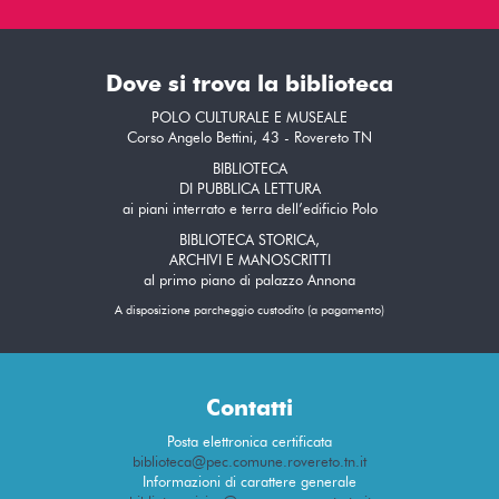
Dove si trova la biblioteca
POLO CULTURALE E MUSEALE
Corso Angelo Bettini, 43 - Rovereto TN
BIBLIOTECA
DI PUBBLICA LETTURA
ai piani interrato e terra dell’edificio Polo
BIBLIOTECA STORICA,
ARCHIVI E MANOSCRITTI
al primo piano di palazzo Annona
A disposizione parcheggio custodito (a pagamento)
Contatti
Posta elettronica certificata
biblioteca@pec.comune.rovereto.tn.it
Informazioni di carattere generale