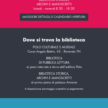
BIBLIOTECA STORICA,
ARCHIVI E MANOSCRITTI
lunedì - venerdì 8.30 - 18.30
MAGGIORI DETTAGLI E CALENDARIO APERTURA
Dove si trova la biblioteca
POLO CULTURALE E MUSEALE
Corso Angelo Bettini, 43 - Rovereto TN
BIBLIOTECA
DI PUBBLICA LETTURA
ai piani interrato e terra dell’edificio Polo
BIBLIOTECA STORICA,
ARCHIVI E MANOSCRITTI
al primo piano di palazzo Annona
A disposizione parcheggio custodito (a pagamento)