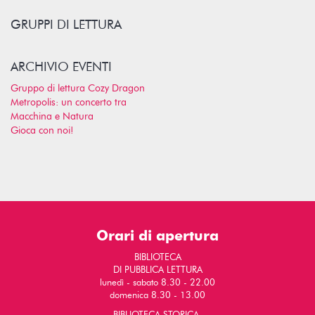
GRUPPI DI LETTURA
ARCHIVIO EVENTI
Gruppo di lettura Cozy Dragon
Metropolis: un concerto tra
Macchina e Natura
Gioca con noi!
Orari di apertura
BIBLIOTECA
DI PUBBLICA LETTURA
lunedì - sabato 8.30 - 22.00
domenica 8.30 - 13.00