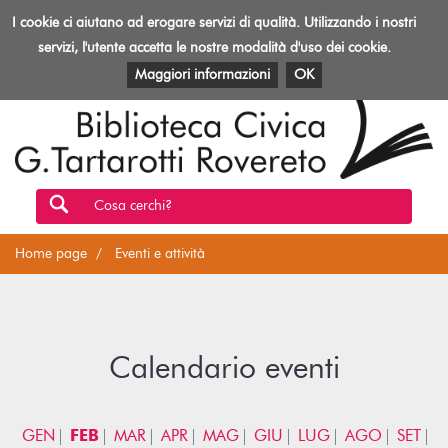
Biblioteca
I cookie ci aiutano ad erogare servizi di qualità. Utilizzando i nostri
Toggl
Rovereto
navig
servizi, l'utente accetta le nostre modalità d'uso dei cookie.
EVENTI E ATTIVITÀ
PATRIMONIO E RISORSE
Maggiori informazioni
OK
Cosa cerchi?
Home page
Eventi e attività
Calendario eventi
GEN
FEB
MAR
APR
MAG
GIU
LUG
AGO
SET