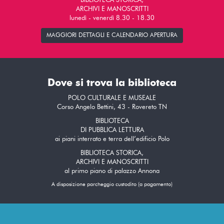
BIBLIOTECA STORICA,
ARCHIVI E MANOSCRITTI
lunedì - venerdì 8.30 - 18.30
MAGGIORI DETTAGLI E CALENDARIO APERTURA
Dove si trova la biblioteca
POLO CULTURALE E MUSEALE
Corso Angelo Bettini, 43 - Rovereto TN
BIBLIOTECA
DI PUBBLICA LETTURA
ai piani interrato e terra dell’edificio Polo
BIBLIOTECA STORICA,
ARCHIVI E MANOSCRITTI
al primo piano di palazzo Annona
A disposizione parcheggio custodito (a pagamento)