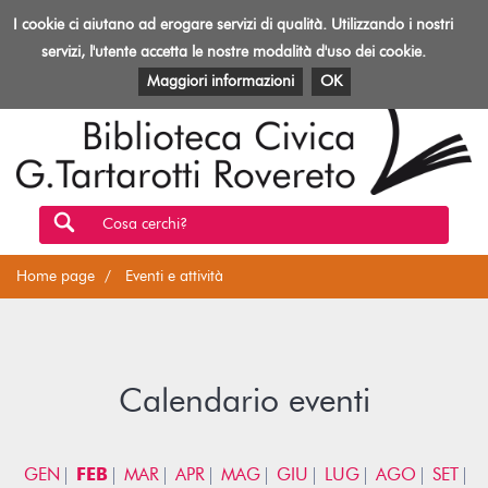
Biblioteca
I cookie ci aiutano ad erogare servizi di qualità. Utilizzando i nostri
Toggl
Rovereto
navig
servizi, l'utente accetta le nostre modalità d'uso dei cookie.
EVENTI E ATTIVITÀ
PATRIMONIO E RISORSE
Maggiori informazioni
OK
Cosa cerchi?
Home page
Eventi e attività
Calendario eventi
GEN
FEB
MAR
APR
MAG
GIU
LUG
AGO
SET