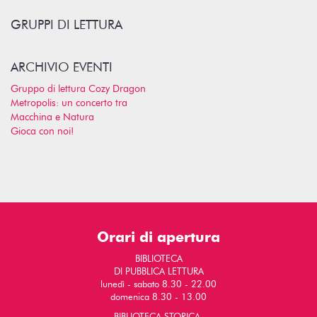
GRUPPI DI LETTURA
ARCHIVIO EVENTI
Gruppo di lettura Cozy Dragon
Metropolis: un concerto tra
Macchina e Natura
Gioca con noi!
Orari di apertura
BIBLIOTECA
DI PUBBLICA LETTURA
lunedì - sabato 8.30 - 22.00
domenica 8.30 - 13.00