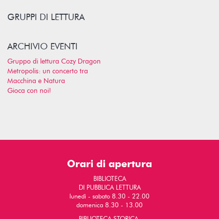
GRUPPI DI LETTURA
ARCHIVIO EVENTI
Gruppo di lettura Cozy Dragon
Metropolis: un concerto tra
Macchina e Natura
Gioca con noi!
Orari di apertura
BIBLIOTECA
DI PUBBLICA LETTURA
lunedì - sabato 8.30 - 22.00
domenica 8.30 - 13.00