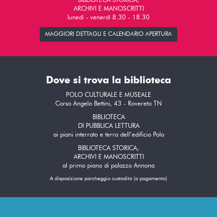
BIBLIOTECA STORICA,
ARCHIVI E MANOSCRITTI
lunedì - venerdì 8.30 - 18.30
MAGGIORI DETTAGLI E CALENDARIO APERTURA
Dove si trova la biblioteca
POLO CULTURALE E MUSEALE
Corso Angelo Bettini, 43 - Rovereto TN
BIBLIOTECA
DI PUBBLICA LETTURA
ai piani interrato e terra dell’edificio Polo
BIBLIOTECA STORICA,
ARCHIVI E MANOSCRITTI
al primo piano di palazzo Annona
A disposizione parcheggio custodito (a pagamento)