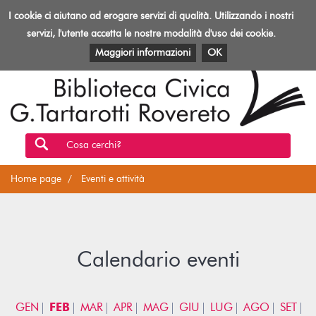
Biblioteca
I cookie ci aiutano ad erogare servizi di qualità. Utilizzando i nostri
Toggl
Rovereto
navig
servizi, l'utente accetta le nostre modalità d'uso dei cookie.
EVENTI E ATTIVITÀ
PATRIMONIO E RISORSE
Maggiori informazioni
OK
Cosa cerchi?
Home page
Eventi e attività
Calendario eventi
GEN
FEB
MAR
APR
MAG
GIU
LUG
AGO
SET