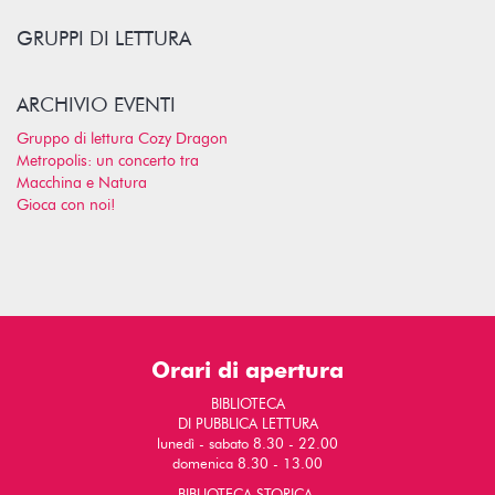
GRUPPI DI LETTURA
ARCHIVIO EVENTI
Gruppo di lettura Cozy Dragon
Metropolis: un concerto tra
Macchina e Natura
Gioca con noi!
Orari di apertura
BIBLIOTECA
DI PUBBLICA LETTURA
lunedì - sabato 8.30 - 22.00
domenica 8.30 - 13.00