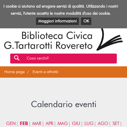
Biblioteca
I cookie ci aiutano ad erogare servizi di qualità. Utilizzando i nostri
Toggl
Rovereto
navig
servizi, l'utente accetta le nostre modalità d'uso dei cookie.
EVENTI E ATTIVITÀ
PATRIMONIO E RISORSE
Maggiori informazioni
OK
Cosa cerchi?
Home page
Eventi e attività
Calendario eventi
GEN
FEB
MAR
APR
MAG
GIU
LUG
AGO
SET