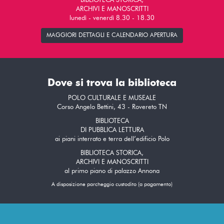
BIBLIOTECA STORICA,
ARCHIVI E MANOSCRITTI
lunedì - venerdì 8.30 - 18.30
MAGGIORI DETTAGLI E CALENDARIO APERTURA
Dove si trova la biblioteca
POLO CULTURALE E MUSEALE
Corso Angelo Bettini, 43 - Rovereto TN
BIBLIOTECA
DI PUBBLICA LETTURA
ai piani interrato e terra dell’edificio Polo
BIBLIOTECA STORICA,
ARCHIVI E MANOSCRITTI
al primo piano di palazzo Annona
A disposizione parcheggio custodito (a pagamento)