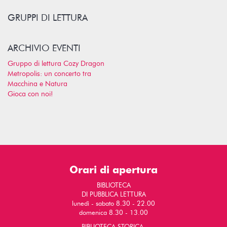
GRUPPI DI LETTURA
ARCHIVIO EVENTI
Gruppo di lettura Cozy Dragon
Metropolis: un concerto tra
Macchina e Natura
Gioca con noi!
Orari di apertura
BIBLIOTECA
DI PUBBLICA LETTURA
lunedì - sabato 8.30 - 22.00
domenica 8.30 - 13.00