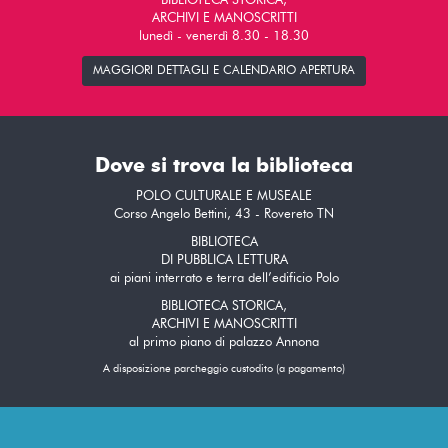
BIBLIOTECA STORICA,
ARCHIVI E MANOSCRITTI
lunedì - venerdì 8.30 - 18.30
MAGGIORI DETTAGLI E CALENDARIO APERTURA
Dove si trova la biblioteca
POLO CULTURALE E MUSEALE
Corso Angelo Bettini, 43 - Rovereto TN
BIBLIOTECA
DI PUBBLICA LETTURA
ai piani interrato e terra dell’edificio Polo
BIBLIOTECA STORICA,
ARCHIVI E MANOSCRITTI
al primo piano di palazzo Annona
A disposizione parcheggio custodito (a pagamento)