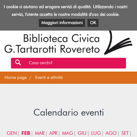
Biblioteca
I cookie ci aiutano ad erogare servizi di qualità. Utilizzando i nostri
Toggl
Rovereto
navig
servizi, l'utente accetta le nostre modalità d'uso dei cookie.
EVENTI E ATTIVITÀ
PATRIMONIO E RISORSE
Maggiori informazioni
OK
Cosa cerchi?
Home page
Eventi e attività
Calendario eventi
GEN
FEB
MAR
APR
MAG
GIU
LUG
AGO
SET