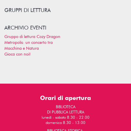
GRUPPI DI LETTURA
ARCHIVIO EVENTI
Gruppo di lettura Cozy Dragon
Metropolis: un concerto tra
Macchina e Natura
Gioca con noi!
Orari di apertura
BIBLIOTECA
DI PUBBLICA LETTURA
lunedì - sabato 8.30 - 22.00
domenica 8.30 - 13.00