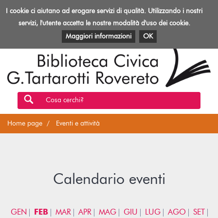
Biblioteca
I cookie ci aiutano ad erogare servizi di qualità. Utilizzando i nostri
Toggl
Rovereto
navig
servizi, l'utente accetta le nostre modalità d'uso dei cookie.
EVENTI E ATTIVITÀ
PATRIMONIO E RISORSE
Maggiori informazioni
OK
Cosa cerchi?
Home page
Eventi e attività
Calendario eventi
GEN
FEB
MAR
APR
MAG
GIU
LUG
AGO
SET