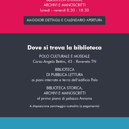
BIBLIOTECA STORICA,
ARCHIVI E MANOSCRITTI
lunedì - venerdì 8.30 - 18.30
MAGGIORI DETTAGLI E CALENDARIO APERTURA
Dove si trova la biblioteca
POLO CULTURALE E MUSEALE
Corso Angelo Bettini, 43 - Rovereto TN
BIBLIOTECA
DI PUBBLICA LETTURA
ai piani interrato e terra dell’edificio Polo
BIBLIOTECA STORICA,
ARCHIVI E MANOSCRITTI
al primo piano di palazzo Annona
A disposizione parcheggio custodito (a pagamento)