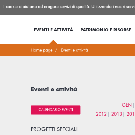
Biblioteca
I cookie ci aiutano ad erogare servizi di qualità. Utilizzando i nostri serv
Io sono...
Log-in
Inform
Rovereto
EVENTI E ATTIVITÀ
PATRIMONIO E RISORSE
Home page
Eventi e attività
Eventi e attività
GEN
CALENDARIO EVENTI
2012
2013
201
PROGETTI SPECIALI