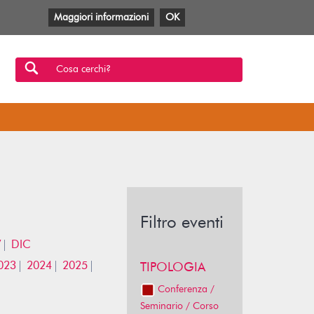
Maggiori informazioni
OK
Facebook
Twitter
YouTube
Anobii
SBT
Mlol
Cosa cerchi?
Filtro eventi
V
DIC
023
2024
2025
TIPOLOGIA
Conferenza /
Seminario / Corso