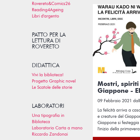
Rovereto&Comics26
Reading4Ageing
Libri d'argento
PATTO PER LA
LETTURA DI
ROVERETO
DIDATTICA
Vivi la biblioteca!
Progetto Graphic novel
Mostri, spirit
Le Scatole delle storie
Giappone - El
09 Febbraio 2021 dall
LABORATORI
La felicità arriva a casa
Una tipografia in
e creature del Giappone
Biblioteca
Giappone si festeggia
Laboratorio Carta a mano
l'inizio della primavera
Riccardo Zandonai