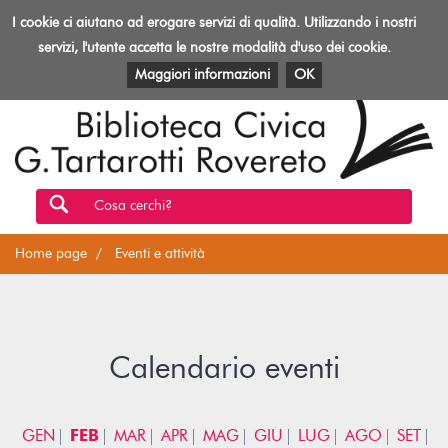
Biblioteca
I cookie ci aiutano ad erogare servizi di qualità. Utilizzando i nostri
Toggl
Rovereto
navig
servizi, l'utente accetta le nostre modalità d'uso dei cookie.
EVENTI E ATTIVITÀ
PATRIMONIO E RISORSE
Maggiori informazioni
OK
Cosa cerchi?
Home page
Eventi e attività
Calendario eventi
GEN
FEB
MAR
APR
MAG
GIU
LUG
AGO
SET