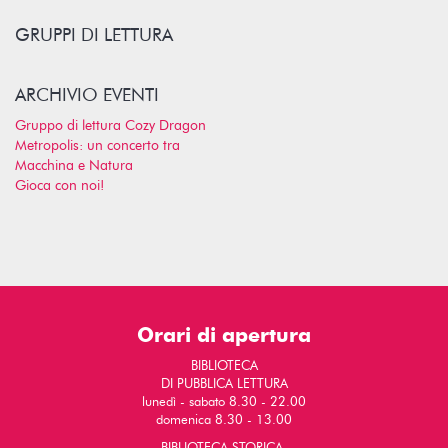
GRUPPI DI LETTURA
ARCHIVIO EVENTI
Gruppo di lettura Cozy Dragon
Metropolis: un concerto tra
Macchina e Natura
Gioca con noi!
Orari di apertura
BIBLIOTECA
DI PUBBLICA LETTURA
lunedì - sabato 8.30 - 22.00
domenica 8.30 - 13.00