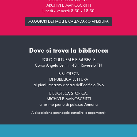
BIBLIOTECA STORICA,
ARCHIVI E MANOSCRITTI
lunedì - venerdì 8.30 - 18.30
MAGGIORI DETTAGLI E CALENDARIO APERTURA
Dove si trova la biblioteca
POLO CULTURALE E MUSEALE
Corso Angelo Bettini, 43 - Rovereto TN
BIBLIOTECA
DI PUBBLICA LETTURA
ai piani interrato e terra dell’edificio Polo
BIBLIOTECA STORICA,
ARCHIVI E MANOSCRITTI
al primo piano di palazzo Annona
A disposizione parcheggio custodito (a pagamento)