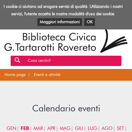
Biblioteca
I cookie ci aiutano ad erogare servizi di qualità. Utilizzando i nostri
Toggl
Rovereto
navig
servizi, l'utente accetta le nostre modalità d'uso dei cookie.
EVENTI E ATTIVITÀ
PATRIMONIO E RISORSE
Maggiori informazioni
OK
Cosa cerchi?
Home page
Eventi e attività
Calendario eventi
GEN
FEB
MAR
APR
MAG
GIU
LUG
AGO
SET