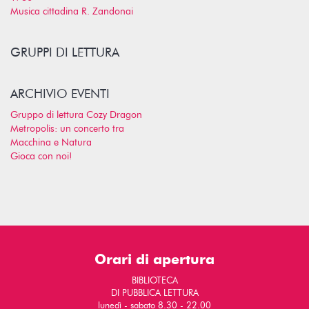
Musica cittadina R. Zandonai
GRUPPI DI LETTURA
ARCHIVIO EVENTI
Gruppo di lettura Cozy Dragon
Metropolis: un concerto tra
Macchina e Natura
Gioca con noi!
Orari di apertura
BIBLIOTECA
DI PUBBLICA LETTURA
lunedì - sabato 8.30 - 22.00