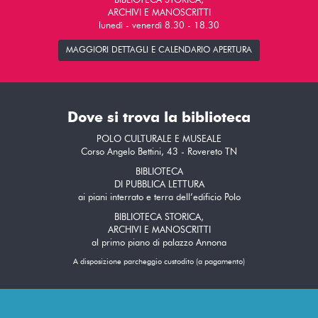
BIBLIOTECA STORICA,
ARCHIVI E MANOSCRITTI
lunedì - venerdì 8.30 - 18.30
MAGGIORI DETTAGLI E CALENDARIO APERTURA
Dove si trova la biblioteca
POLO CULTURALE E MUSEALE
Corso Angelo Bettini, 43 - Rovereto TN
BIBLIOTECA
DI PUBBLICA LETTURA
ai piani interrato e terra dell’edificio Polo
BIBLIOTECA STORICA,
ARCHIVI E MANOSCRITTI
al primo piano di palazzo Annona
A disposizione parcheggio custodito (a pagamento)