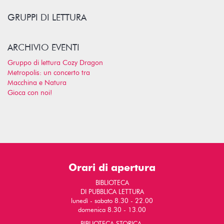
GRUPPI DI LETTURA
ARCHIVIO EVENTI
Gruppo di lettura Cozy Dragon
Metropolis: un concerto tra
Macchina e Natura
Gioca con noi!
Orari di apertura
BIBLIOTECA
DI PUBBLICA LETTURA
lunedì - sabato 8.30 - 22.00
domenica 8.30 - 13.00