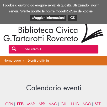
Biblioteca
I cookie ci aiutano ad erogare servizi di qualità. Utilizzando i nostri
Toggl
Rovereto
navig
servizi, l'utente accetta le nostre modalità d'uso dei cookie.
EVENTI E ATTIVITÀ
PATRIMONIO E RISORSE
Maggiori informazioni
OK
Cosa cerchi?
Home page
Eventi e attività
Calendario eventi
GEN
FEB
MAR
APR
MAG
GIU
LUG
AGO
SET