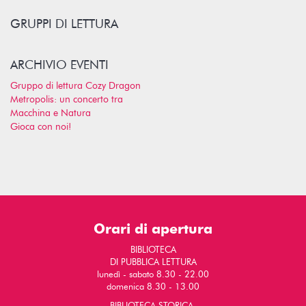
GRUPPI DI LETTURA
ARCHIVIO EVENTI
Gruppo di lettura Cozy Dragon
Metropolis: un concerto tra
Macchina e Natura
Gioca con noi!
Orari di apertura
BIBLIOTECA
DI PUBBLICA LETTURA
lunedì - sabato 8.30 - 22.00
domenica 8.30 - 13.00