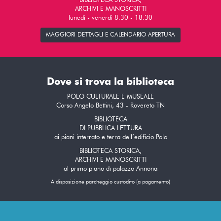
BIBLIOTECA STORICA,
ARCHIVI E MANOSCRITTI
lunedì - venerdì 8.30 - 18.30
MAGGIORI DETTAGLI E CALENDARIO APERTURA
Dove si trova la biblioteca
POLO CULTURALE E MUSEALE
Corso Angelo Bettini, 43 - Rovereto TN
BIBLIOTECA
DI PUBBLICA LETTURA
ai piani interrato e terra dell’edificio Polo
BIBLIOTECA STORICA,
ARCHIVI E MANOSCRITTI
al primo piano di palazzo Annona
A disposizione parcheggio custodito (a pagamento)