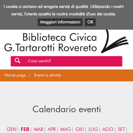
Biblioteca
I cookie ci aiutano ad erogare servizi di qualità. Utilizzando i nostri
Toggl
Rovereto
navig
servizi, l'utente accetta le nostre modalità d'uso dei cookie.
EVENTI E ATTIVITÀ
PATRIMONIO E RISORSE
Maggiori informazioni
OK
Cosa cerchi?
Home page
Eventi e attività
Calendario eventi
GEN
FEB
MAR
APR
MAG
GIU
LUG
AGO
SET