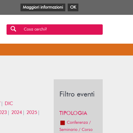
Maggiori informazioni
OK
Facebook
Twitter
YouTube
Anobii
SBT
Mlol
Cosa cerchi?
Filtro eventi
V
DIC
023
2024
2025
TIPOLOGIA
Conferenza /
Seminario / Corso