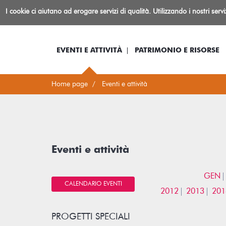
Biblioteca
I cookie ci aiutano ad erogare servizi di qualità. Utilizzando i nostri serv
Io sono...
Log-in
Inform
Rovereto
EVENTI E ATTIVITÀ
PATRIMONIO E RISORSE
Home page
Eventi e attività
Eventi e attività
GEN
CALENDARIO EVENTI
2012
2013
201
PROGETTI SPECIALI