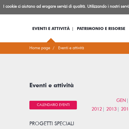
Biblioteca
I cookie ci aiutano ad erogare servizi di qualità. Utilizzando i nostri serv
Io sono...
Log-in
Inform
Rovereto
EVENTI E ATTIVITÀ
PATRIMONIO E RISORSE
Home page
Eventi e attività
Eventi e attività
GEN
CALENDARIO EVENTI
2012
2013
201
PROGETTI SPECIALI