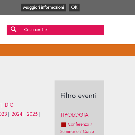
Maggiori informazioni
OK
Facebook
Twitter
YouTube
Anobii
SBT
Mlol
Cosa cerchi?
Filtro eventi
V
DIC
023
2024
2025
TIPOLOGIA
Conferenza /
Seminario / Corso