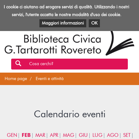
Biblioteca
I cookie ci aiutano ad erogare servizi di qualità. Utilizzando i nostri
Toggl
Rovereto
navig
servizi, l'utente accetta le nostre modalità d'uso dei cookie.
EVENTI E ATTIVITÀ
PATRIMONIO E RISORSE
Maggiori informazioni
OK
Cosa cerchi?
Home page
Eventi e attività
Calendario eventi
GEN
FEB
MAR
APR
MAG
GIU
LUG
AGO
SET