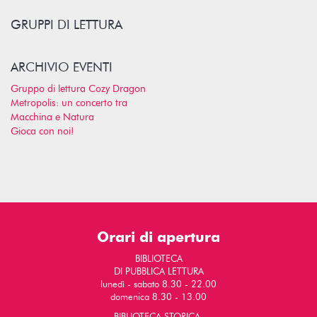
GRUPPI DI LETTURA
ARCHIVIO EVENTI
Gruppo di lettura Cozy Dragon
Metropolis: un concerto tra
Macchina e Natura
Gioca con noi!
Orari di apertura
BIBLIOTECA
DI PUBBLICA LETTURA
lunedì - sabato 8.30 - 22.00
domenica 8.30 - 13.00