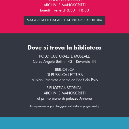
BIBLIOTECA STORICA,
ARCHIVI E MANOSCRITTI
lunedì - venerdì 8.30 - 18.30
MAGGIORI DETTAGLI E CALENDARIO APERTURA
Dove si trova la biblioteca
POLO CULTURALE E MUSEALE
Corso Angelo Bettini, 43 - Rovereto TN
BIBLIOTECA
DI PUBBLICA LETTURA
ai piani interrato e terra dell’edificio Polo
BIBLIOTECA STORICA,
ARCHIVI E MANOSCRITTI
al primo piano di palazzo Annona
A disposizione parcheggio custodito (a pagamento)