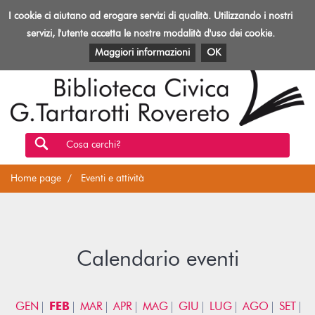
Biblioteca
I cookie ci aiutano ad erogare servizi di qualità. Utilizzando i nostri
Toggl
Rovereto
navig
servizi, l'utente accetta le nostre modalità d'uso dei cookie.
EVENTI E ATTIVITÀ
PATRIMONIO E RISORSE
Maggiori informazioni
OK
Cosa cerchi?
Home page
Eventi e attività
Calendario eventi
GEN
FEB
MAR
APR
MAG
GIU
LUG
AGO
SET