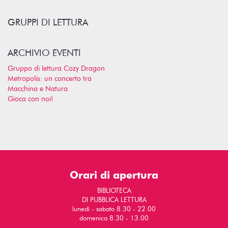
GRUPPI DI LETTURA
ARCHIVIO EVENTI
Gruppo di lettura Cozy Dragon
Metropolis: un concerto tra
Macchina e Natura
Gioca con noi!
Orari di apertura
BIBLIOTECA
DI PUBBLICA LETTURA
lunedì - sabato 8.30 - 22.00
domenica 8.30 - 13.00