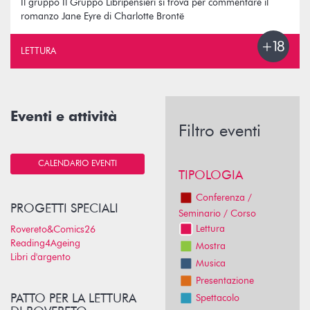
Il gruppo Il Gruppo Libripensieri si trova per commentare il
romanzo Jane Eyre di Charlotte Brontë
LETTURA
Eventi e attività
Filtro eventi
CALENDARIO EVENTI
TIPOLOGIA
Conferenza /
PROGETTI SPECIALI
Seminario / Corso
Lettura
Rovereto&Comics26
Reading4Ageing
Mostra
Libri d'argento
Musica
Presentazione
PATTO PER LA LETTURA
Spettacolo