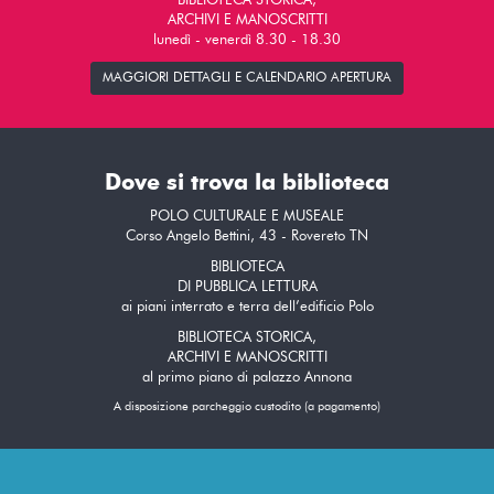
BIBLIOTECA STORICA,
ARCHIVI E MANOSCRITTI
lunedì - venerdì 8.30 - 18.30
MAGGIORI DETTAGLI E CALENDARIO APERTURA
Dove si trova la biblioteca
POLO CULTURALE E MUSEALE
Corso Angelo Bettini, 43 - Rovereto TN
BIBLIOTECA
DI PUBBLICA LETTURA
ai piani interrato e terra dell’edificio Polo
BIBLIOTECA STORICA,
ARCHIVI E MANOSCRITTI
al primo piano di palazzo Annona
A disposizione parcheggio custodito (a pagamento)