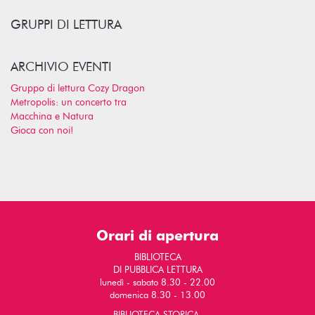
GRUPPI DI LETTURA
ARCHIVIO EVENTI
Gruppo di lettura Cozy Dragon
Metropolis: un concerto tra
Macchina e Natura
Gioca con noi!
Orari di apertura
BIBLIOTECA
DI PUBBLICA LETTURA
lunedì - sabato 8.30 - 22.00
domenica 8.30 - 13.00