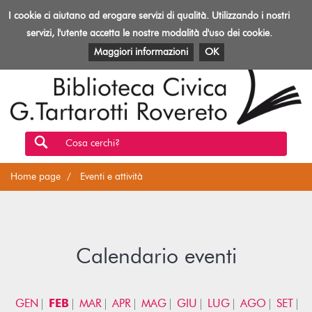
Biblioteca
I cookie ci aiutano ad erogare servizi di qualità. Utilizzando i nostri
Toggl
Rovereto
navig
servizi, l'utente accetta le nostre modalità d'uso dei cookie.
EVENTI E ATTIVITÀ
PATRIMONIO E RISORSE
Maggiori informazioni
OK
Cosa cerchi?
Home page
Eventi e attività
Calendario eventi
GEN
FEB
MAR
APR
MAG
GIU
LUG
AGO
SET