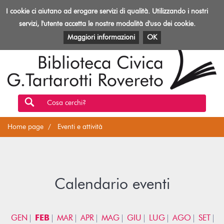
Biblioteca
I cookie ci aiutano ad erogare servizi di qualità. Utilizzando i nostri
Toggl
Rovereto
navig
servizi, l'utente accetta le nostre modalità d'uso dei cookie.
EVENTI E ATTIVITÀ
PATRIMONIO E RISORSE
Maggiori informazioni
OK
Cosa cerchi?
Home page
Eventi e attività
Calendario eventi
GEN
FEB
MAR
APR
MAG
GIU
LUG
AGO
SET