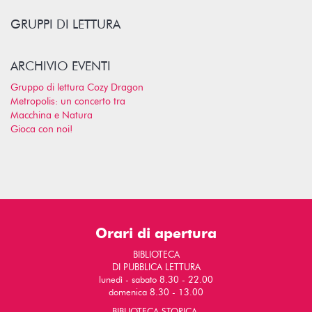
GRUPPI DI LETTURA
ARCHIVIO EVENTI
Gruppo di lettura Cozy Dragon
Metropolis: un concerto tra
Macchina e Natura
Gioca con noi!
Orari di apertura
BIBLIOTECA
DI PUBBLICA LETTURA
lunedì - sabato 8.30 - 22.00
domenica 8.30 - 13.00