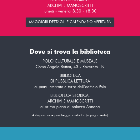
BIBLIOTECA STORICA,
ARCHIVI E MANOSCRITTI
lunedì - venerdì 8.30 - 18.30
MAGGIORI DETTAGLI E CALENDARIO APERTURA
Dove si trova la biblioteca
POLO CULTURALE E MUSEALE
Corso Angelo Bettini, 43 - Rovereto TN
BIBLIOTECA
DI PUBBLICA LETTURA
ai piani interrato e terra dell’edificio Polo
BIBLIOTECA STORICA,
ARCHIVI E MANOSCRITTI
al primo piano di palazzo Annona
A disposizione parcheggio custodito (a pagamento)