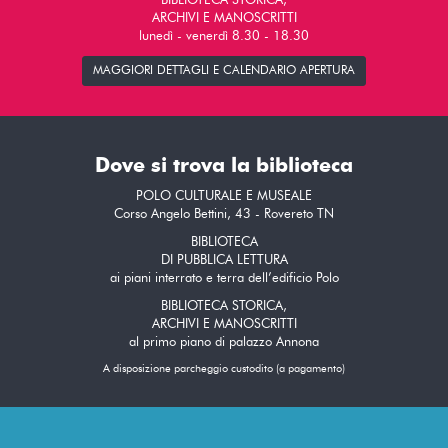
BIBLIOTECA STORICA,
ARCHIVI E MANOSCRITTI
lunedì - venerdì 8.30 - 18.30
MAGGIORI DETTAGLI E CALENDARIO APERTURA
Dove si trova la biblioteca
POLO CULTURALE E MUSEALE
Corso Angelo Bettini, 43 - Rovereto TN
BIBLIOTECA
DI PUBBLICA LETTURA
ai piani interrato e terra dell’edificio Polo
BIBLIOTECA STORICA,
ARCHIVI E MANOSCRITTI
al primo piano di palazzo Annona
A disposizione parcheggio custodito (a pagamento)