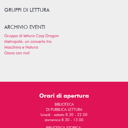
GRUPPI DI LETTURA
ARCHIVIO EVENTI
Gruppo di lettura Cozy Dragon
Metropolis: un concerto tra
Macchina e Natura
Gioca con noi!
Orari di apertura
BIBLIOTECA
DI PUBBLICA LETTURA
lunedì - sabato 8.30 - 22.00
domenica 8.30 - 13.00