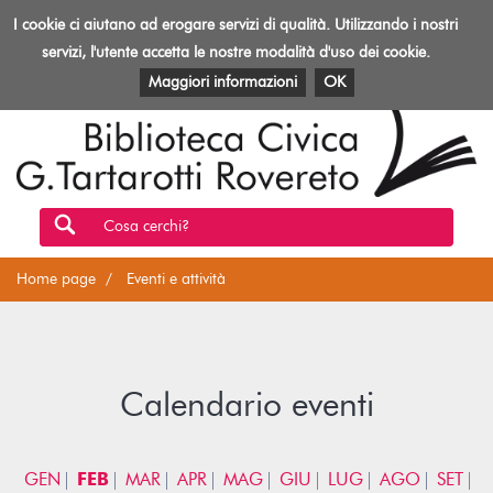
Biblioteca
I cookie ci aiutano ad erogare servizi di qualità. Utilizzando i nostri
Toggl
Rovereto
navig
servizi, l'utente accetta le nostre modalità d'uso dei cookie.
EVENTI E ATTIVITÀ
PATRIMONIO E RISORSE
Maggiori informazioni
OK
Cosa cerchi?
Home page
Eventi e attività
Calendario eventi
GEN
FEB
MAR
APR
MAG
GIU
LUG
AGO
SET