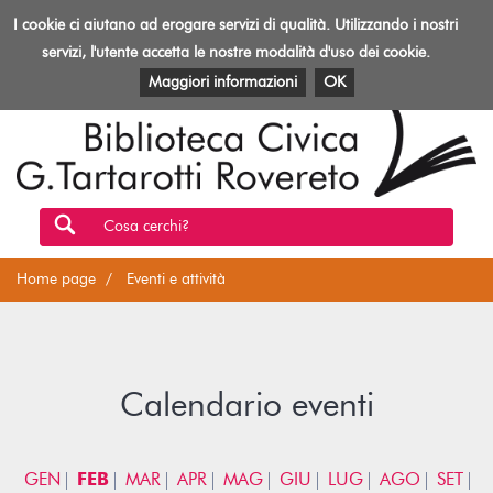
Biblioteca
I cookie ci aiutano ad erogare servizi di qualità. Utilizzando i nostri
Toggl
Rovereto
navig
servizi, l'utente accetta le nostre modalità d'uso dei cookie.
EVENTI E ATTIVITÀ
PATRIMONIO E RISORSE
Maggiori informazioni
OK
Cosa cerchi?
Home page
Eventi e attività
Calendario eventi
GEN
FEB
MAR
APR
MAG
GIU
LUG
AGO
SET