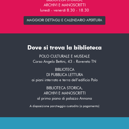
BIBLIOTECA STORICA,
ARCHIVI E MANOSCRITTI
lunedì - venerdì 8.30 - 18.30
MAGGIORI DETTAGLI E CALENDARIO APERTURA
Dove si trova la biblioteca
POLO CULTURALE E MUSEALE
Corso Angelo Bettini, 43 - Rovereto TN
BIBLIOTECA
DI PUBBLICA LETTURA
ai piani interrato e terra dell’edificio Polo
BIBLIOTECA STORICA,
ARCHIVI E MANOSCRITTI
al primo piano di palazzo Annona
A disposizione parcheggio custodito (a pagamento)