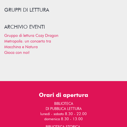
GRUPPI DI LETTURA
ARCHIVIO EVENTI
Gruppo di lettura Cozy Dragon
Metropolis: un concerto tra
Macchina e Natura
Gioca con noi!
Orari di apertura
BIBLIOTECA
DI PUBBLICA LETTURA
lunedì - sabato 8.30 - 22.00
domenica 8.30 - 13.00