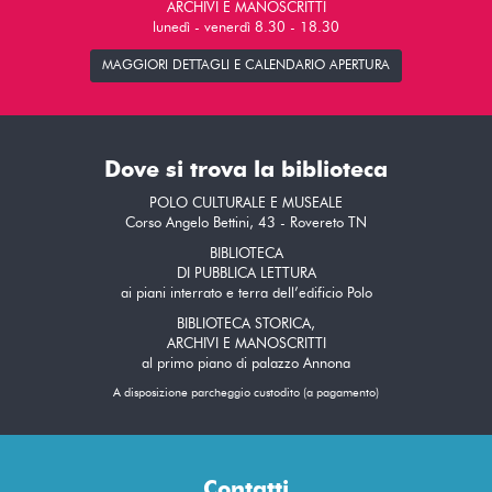
ARCHIVI E MANOSCRITTI
lunedì - venerdì 8.30 - 18.30
MAGGIORI DETTAGLI E CALENDARIO APERTURA
Dove si trova la biblioteca
POLO CULTURALE E MUSEALE
Corso Angelo Bettini, 43 - Rovereto TN
BIBLIOTECA
DI PUBBLICA LETTURA
ai piani interrato e terra dell’edificio Polo
BIBLIOTECA STORICA,
ARCHIVI E MANOSCRITTI
al primo piano di palazzo Annona
A disposizione parcheggio custodito (a pagamento)
Contatti