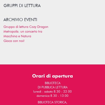
GRUPPI DI LETTURA
ARCHIVIO EVENTI
Gruppo di lettura Cozy Dragon
Metropolis: un concerto tra
Macchina e Natura
Gioca con noi!
Orari di apertura
BIBLIOTECA
DI PUBBLICA LETTURA
lunedì - sabato 8.30 - 22.00
domenica 8.30 - 13.00
BIBLIOTECA STORICA,