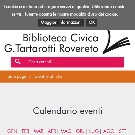
Biblioteca
I cookie ci aiutano ad erogare servizi di qualità. Utilizzando i nostri
Toggl
Rovereto
navig
servizi, l'utente accetta le nostre modalità d'uso dei cookie.
EVENTI E ATTIVITÀ
PATRIMONIO E RISORSE
Maggiori informazioni
OK
Cosa cerchi?
Home page
Eventi e attività
Calendario eventi
GEN
FEB
MAR
APR
MAG
GIU
LUG
AGO
SET