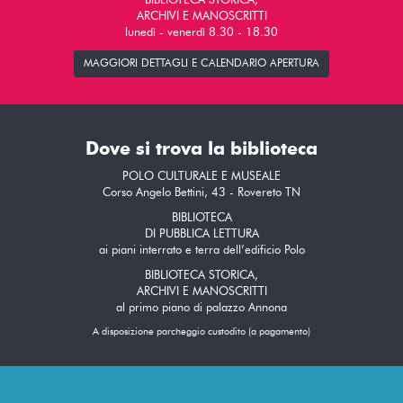
BIBLIOTECA STORICA,
ARCHIVI E MANOSCRITTI
lunedì - venerdì 8.30 - 18.30
MAGGIORI DETTAGLI E CALENDARIO APERTURA
Dove si trova la biblioteca
POLO CULTURALE E MUSEALE
Corso Angelo Bettini, 43 - Rovereto TN
BIBLIOTECA
DI PUBBLICA LETTURA
ai piani interrato e terra dell’edificio Polo
BIBLIOTECA STORICA,
ARCHIVI E MANOSCRITTI
al primo piano di palazzo Annona
A disposizione parcheggio custodito (a pagamento)