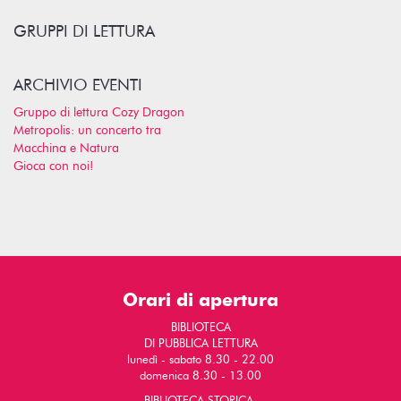
GRUPPI DI LETTURA
ARCHIVIO EVENTI
Gruppo di lettura Cozy Dragon
Metropolis: un concerto tra
Macchina e Natura
Gioca con noi!
Orari di apertura
BIBLIOTECA
DI PUBBLICA LETTURA
lunedì - sabato 8.30 - 22.00
domenica 8.30 - 13.00