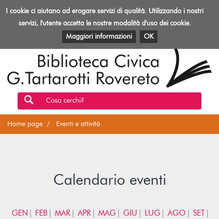
Biblioteca
I cookie ci aiutano ad erogare servizi di qualità. Utilizzando i nostri
Toggl
Rovereto
navig
servizi, l'utente accetta le nostre modalità d'uso dei cookie.
EVENTI E ATTIVITÀ
PATRIMONIO E RISORSE
Maggiori informazioni
OK
Cosa cerchi?
Home page
Eventi e attività
Calendario eventi
GEN
FEB
MAR
APR
MAG
GIU
LUG
AGO
SET